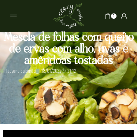
0
Mescla de folhas com queijo
de ervas com alho, uvas e
amêndoas tostadas
Tacyana Salomão
18/01/2022
21:12